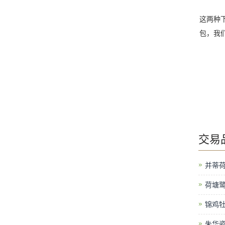
这两种
包，我
交易
并蒂
荷塘
锦鸡
朱华